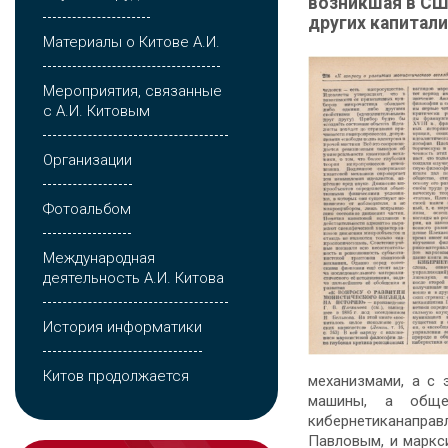
возникшая в СШ
других капитал
Материалы о Китове А.И.
Мероприятия, связанные
с А.И. Китовым
Организации
Фотоальбом
Международная
деятельность А.И. Китова
История информатики
Китов продолжается
механизмами, а с 
машины, а обще
кибернетиканаправ
Павловым, и маркс