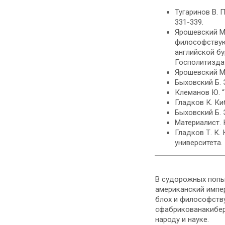
Тугаринов В. 
331-339.
Ярошевский М.
философствую
английской бу
Госполитиздат,
Ярошевский М.
Быховский Б. 
Клеманов Ю. “
Гладков К. Ки
Быховский Б. 
Материалист. 
Гладков Т. К.
университета. 
В судорожных попы
американский импер
блох и философств
сфабрикованакибер
народу и науке.