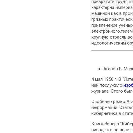
превратить трудящи
характерна империа
машиной как в прои
грязных практическ
привлечение учёны
электронного,телем
крупную отрасль во
идеологическим ору
Агапов Б. Марк
4 мая 1950 г. В “Ли
ней послужило
изоб
журнала. Этого был
Особенно резко Аг
информации. Статья
кибернетика в стат
Книга Винера "Кибе
писал, что не знает