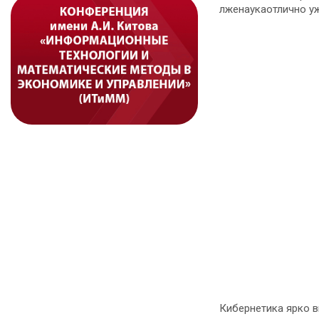
лженаукаотлично уж
Кибернетика ярко в